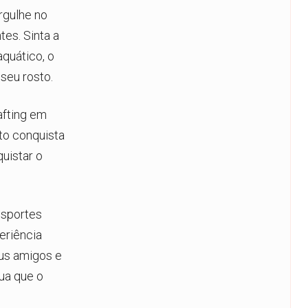
rgulhe no
es. Sinta a
aquático, o
seu rosto.
afting em
to conquista
uistar o
esportes
eriência
us amigos e
ua que o