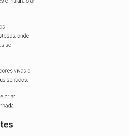
 e inalará o ar
os
stosos, onde
as se
 cores vivas e
us sentidos.
e criar
nhada.
tes