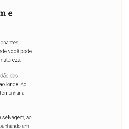
m e
ionantes
onde você pode
 natureza.
idão das
o longe. Ao
stemunhar a
a selvagem, ao
e banhando em