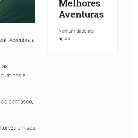
Melhores
Aventuras
Nenhum dado até
agora.
iva! Descubra a
stas
aquáticos e
s de penhasco,
natureza em seu