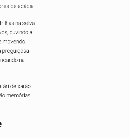
res de acácia.
rilhas na selva
vos, ouvindo a
se movendo.
a preguiçosa
incando na
fári deixarão
arão memórias
e