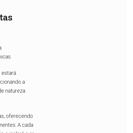
tas
a
icas.
 estará
rcionando a
de natureza
as, oferecendo
onentes. A cada