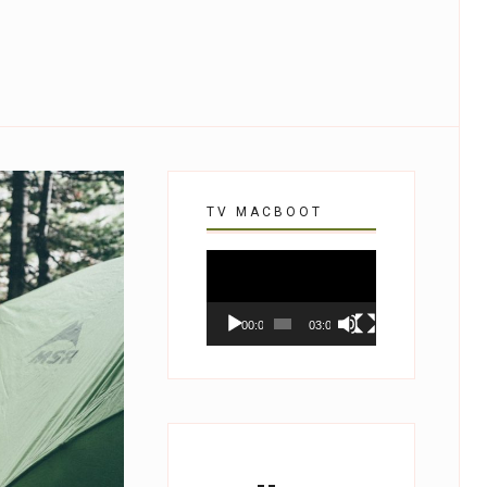
TV MACBOOT
Tocador
de
vídeo
00:00
03:07