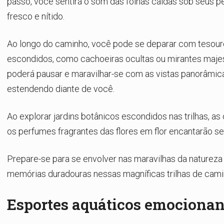
passo, você sentirá o som das folhas caídas sob seus pés
fresco e nítido.
Ao longo do caminho, você pode se deparar com tesour
escondidos, como cachoeiras ocultas ou mirantes maje
poderá pausar e maravilhar-se com as vistas panorâmic
estendendo diante de você.
Ao explorar jardins botânicos escondidos nas trilhas, as
os perfumes fragrantes das flores em flor encantarão se
Prepare-se para se envolver nas maravilhas da natureza 
memórias duradouras nessas magníficas trilhas de cami
Esportes aquáticos emocionan