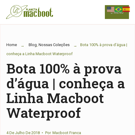
for:
Skip
to
MENU
content
Home
Blog
,
Nossas Coleções
Bota 100% à prova d’água |
conheça a Linha Macboot Waterproof
Bota 100% à prova
d’água | conheça a
Linha Macboot
Waterproof
4 De Julho De 2018
•
Por
Macboot Franca