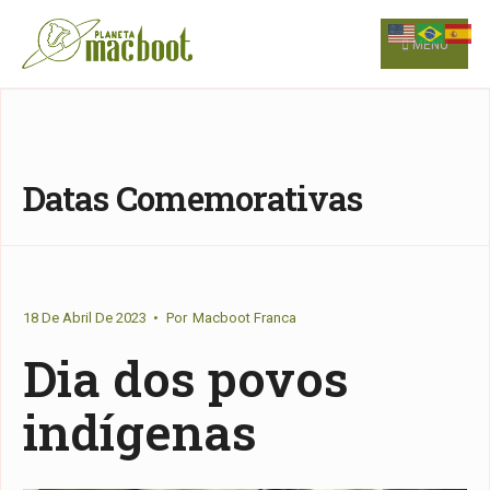
for:
Skip
to
MENU
content
Datas Comemorativas
18 De Abril De 2023
•
Por
Macboot Franca
Dia dos povos
indígenas