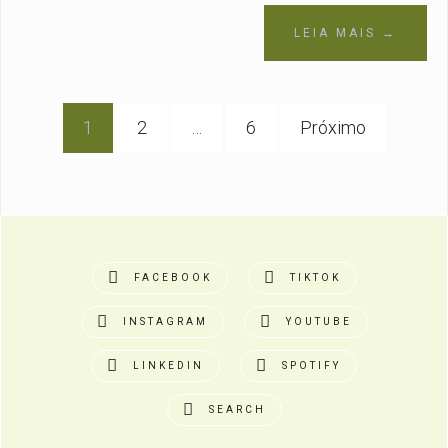
LEIA MAIS →
Navegação
1
2
…
6
Próximo
por
posts
FACEBOOK
TIKTOK
INSTAGRAM
YOUTUBE
LINKEDIN
SPOTIFY
SEARCH