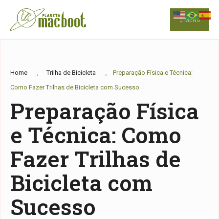
for:
Skip
to
MENU
content
Home
Trilha de Bicicleta
Preparação Física e Técnica:
Como Fazer Trilhas de Bicicleta com Sucesso
Preparação Física
e Técnica: Como
Fazer Trilhas de
Bicicleta com
Sucesso