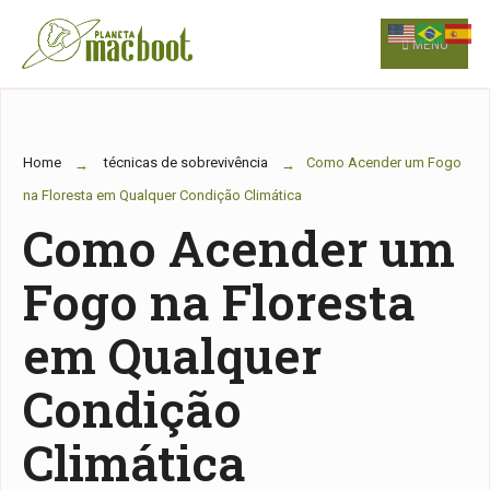
for:
Skip
to
MENU
content
Home
técnicas de sobrevivência
Como Acender um Fogo
na Floresta em Qualquer Condição Climática
Como Acender um
Fogo na Floresta
em Qualquer
Condição
Climática