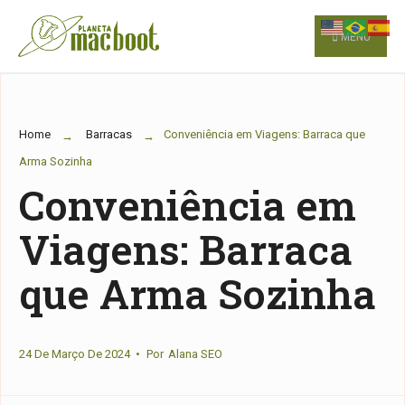
for:
Skip
to
MENU
content
Home
Barracas
Conveniência em Viagens: Barraca que
Arma Sozinha
Conveniência em
Viagens: Barraca
que Arma Sozinha
24 De Março De 2024
•
Por
Alana SEO