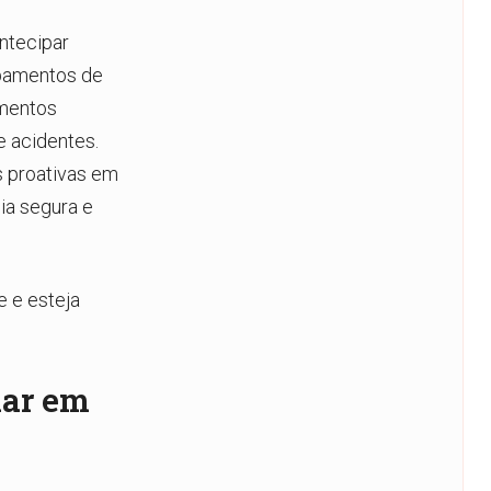
antecipar
ipamentos de
amentos
e acidentes.
 proativas em
ia segura e
e e esteja
lar em