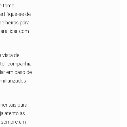
 e tome
rtifique-se de
elheiras para
ara lidar com
 vista de
 ter companhia
udar em caso de
iliarizados
mentais para
a atento às
a sempre um