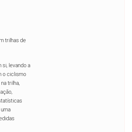
m trilhas de
 si, levando a
 o ciclismo
a trilha,
ração,
tatísticas
e uma
edidas