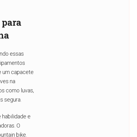
 para
ha
indo essas
quipamentos
se um capacete
aves na
os como luvas,
s segura.
 habilidade e
adoras. O
ntain bike.