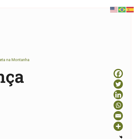
leta na Montanha
nça