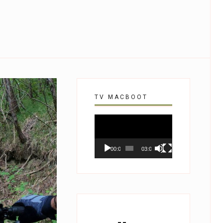
TV MACBOOT
Tocador
de
vídeo
00:00
03:07