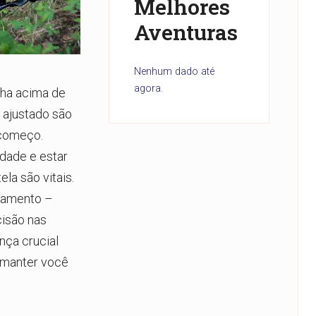
Melhores
Aventuras
Nenhum dado até
agora.
ilha acima de
ajustado são
 começo.
idade e estar
la são vitais.
pamento –
cisão nas
nça crucial
e manter você