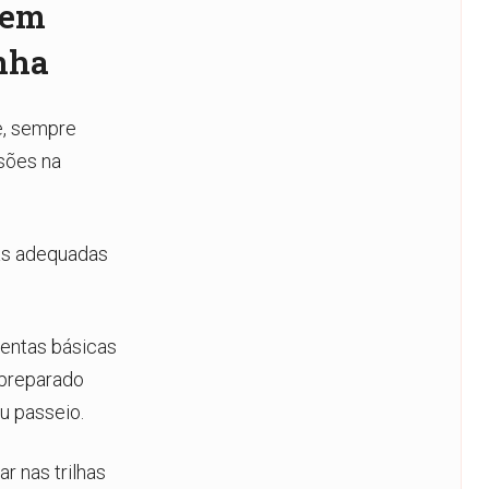
 em
nha
e, sempre
esões na
pas adequadas
mentas básicas
 preparado
u passeio.
 nas trilhas