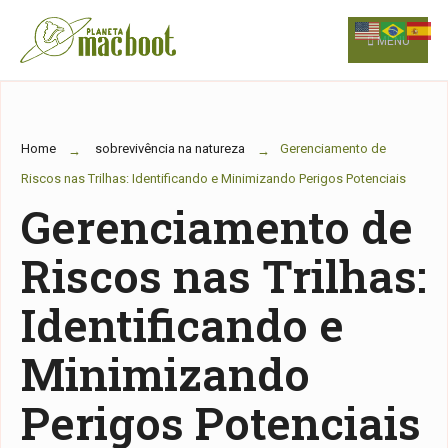
for:
Skip
to
MENU
content
Home
sobrevivência na natureza
Gerenciamento de
Riscos nas Trilhas: Identificando e Minimizando Perigos Potenciais
Gerenciamento de
Riscos nas Trilhas:
Identificando e
Minimizando
Perigos Potenciais