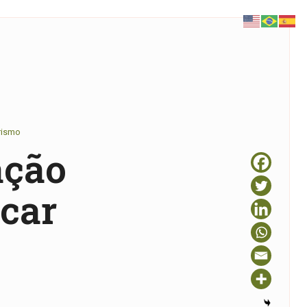
orismo
ação
icar