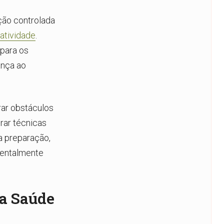
ção controlada
atividade
.
para os
ança ao
rar obstáculos
rar técnicas
a preparação,
mentalmente
 a Saúde