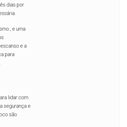
ês dias por
ssária.
ismo
, e uma
os
descanso e a
ca para
.
ara lidar com
 a segurança e
foco são