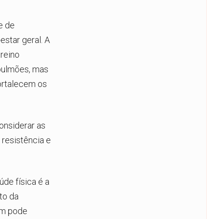
e de
star geral. A
reino
pulmões, mas
ortalecem os
onsiderar as
resistência e
de física é a
to da
bém pode