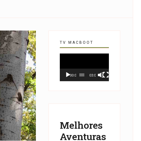
TV MACBOOT
Tocador
de
vídeo
00:00
03:07
Melhores
Aventuras