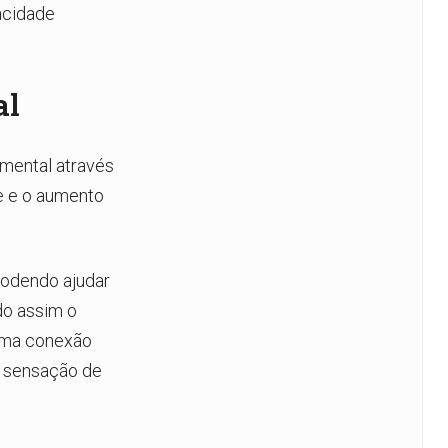
acidade
al
mental através
se e o aumento
podendo ajudar
do assim o
 uma conexão
a sensação de