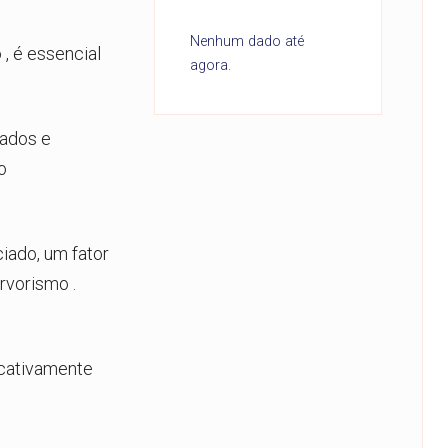
Nenhum dado até
o
, é essencial
agora.
nados e
o
iado, um fator
rvorismo
.
icativamente