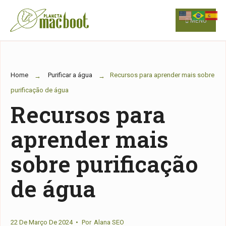
for:
Skip
to
MENU
content
Home
Purificar a água
Recursos para aprender mais sobre
purificação de água
Recursos para
aprender mais
sobre purificação
de água
22 De Março De 2024
•
Por
Alana SEO