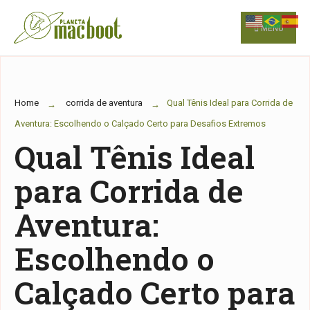
for:
Skip
to
MENU
content
Home
corrida de aventura
Qual Tênis Ideal para Corrida de
Aventura: Escolhendo o Calçado Certo para Desafios Extremos
Qual Tênis Ideal
para Corrida de
Aventura:
Escolhendo o
Calçado Certo para