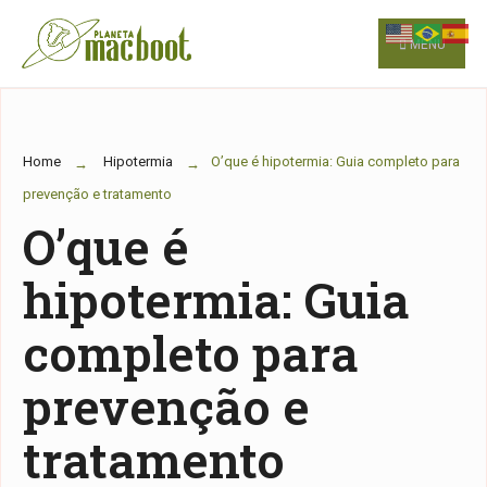
for:
Skip
to
MENU
content
Home
Hipotermia
O’que é hipotermia: Guia completo para
prevenção e tratamento
O’que é
hipotermia: Guia
completo para
prevenção e
tratamento